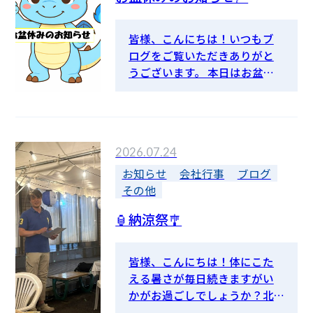
協力会社
皆様、こんにちは！いつもブ
ログをご覧いただきありがと
お知らせ
うございます。 本日はお盆休
みのお知らせです。 北陸サー
マルではR8年8月13日(木)～16
ブログ
日(日)までお盆休みをいただき
ます。期間中は本社への電話も
2026.07.24
繋がりませんのでご了承くだ
さい。 上記期間中にインスタ
お知らせ
会社行事
ブログ
にてお問い合わせいただきま
お問い合わせ
その他
した件に関しましては8/17日
🏮納涼祭🎐
(月)より随時対応させていただ
きます。 何卒宜しくお願い致
します。
皆様、こんにちは！体にこた
える暑さが毎日続きますがい
かがお過ごしでしょうか？北
陸サーマルではそんな暑さを