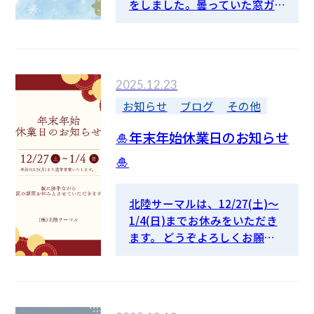
をしました。曇っていた窓ガ
ラスもきれいになり心もスッ
キリ✨✨ 北陸は明日から雪予報
が出ています⛄年末年始、お仕
事の方もお休みの方も安全運
2025.12.23
転でお過ごしください。 今年
も１年お世話になり、ありがと
お知らせ
ブログ
その他
うございました。皆様よいお
🎍年末年始休業日のお知らせ
年をお迎えください😊 なお、
北陸サーマルは12/27（土）～
🎍
1/4（日）までお休みをいただ
きます。どうぞ宜しくお願いい
北陸サーマルは、12/27(土)～
たします。
1/4(日)までお休みをいただき
ます。 どうぞよろしくお願い
申し上げます。