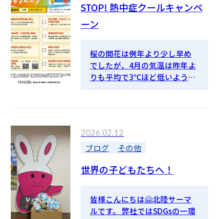
STOP! 熱中症クールキャンペ
す。 A．実は今日でまだ7日目
です。私の仕事は、住宅や店舗
ーン
へ上下水道を引込む際に市へ
提出しなければならない申請
桜の開花は例年より少し早め
書や図面などの作成です。実
でしたが、4月の気温は昨年よ
は…未経験者です。 Q．これか
りも平均で3℃ほど低いようで
らの抱負をどうぞ 以前建設業
す。 ＧＷも間もなく始まる時
の会社で働いていましたので、
期になり、そろそろ熱中症に気
ほんの少しですが、業界につ
を付けなければならないシー
いては知っていますが設備の
ズンがスタートしました。 昨
ことは分からないことばかり
2026.02.12
年の敦賀市では夏日が132日、
です。 「分からないことは分
真夏日が48日、猛暑日が4日あ
ブログ
その他
かるまで聞く！」をモットー
ったそうですが、 弊社関係者
に取り組んでいきますので、皆
世界の子どもたちへ！
では熱中症で体調を崩された
さん色々教えて下…
方はいませんでした。 今年
も、まめな休憩・水分補給・
皆様こんにちは🤗北陸サーマ
体調管理の徹底、空調服・Ｗ
ルです。 弊社ではSDGsの一環
ＢＧＴ指数計の設置等できる