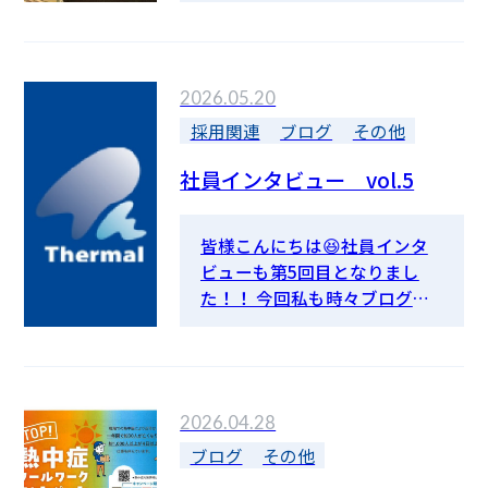
吹き飛ばし、社内の親睦を深
めるために納涼祭と銘打ったB
BQ🍖が今年も行われました。
2026.05.20
普段出張でなかなか顔を合わ
すことができないため、美味
採用関連
ブログ
その他
しいものを食べながら社員同
社員インタビュー vol.5
士でゆっくりお話ができる機
会は本当に貴重です😆 会の終
盤には永年勤続表彰など日ご
皆様こんにちは😆社員インタ
ろの慰労や感謝を伝える表彰
ビューも第5回目となりまし
があり、社員のモチベーション
た！！ 今回私も時々ブログを
向上につながりました。 今後
書かせていただくことになり
も様々なイベントを企画して
ましたので簡単な自己紹介と
いきたいと思います。
これからの抱負を語らせてい
ただきます🤗 Q．普段どんな仕
2026.04.28
事をしているの？ これから先
輩にご指導いただき、一人前に
ブログ
その他
なれるように頑張っていきま