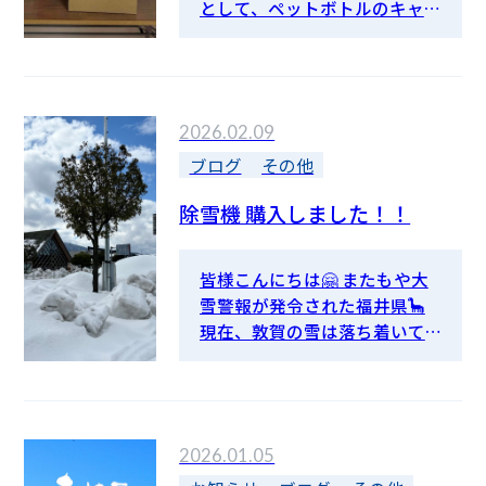
として、ペットボトルのキャッ
予防とアナウンスを徹底して、
プを集めて福井テレビさんへ
熱中症０を目指します！！ 皆
届けています。 これは、『キ
様もこのリーフレットに目を
ャップのリサイクルで発生し
通していただき、くれぐれも熱
た利益をワクチン代として世
中症にお気を付け下さい。 そ
2026.02.09
界の子どもたちへ届ける』と
れでは、ＧＷを満喫して下さ
いうもの。 以前、同業社さん
ブログ
その他
い！！
が実施されているのを拝見
除雪機 購入しました！！
し、私たちもやってみよ
う！！と真似するように始め
たこの運動。 ゴミ箱付近に即
皆様こんにちは🤗 またもや大
席チラシと収集袋を設けると
雪警報が発令された福井県🦕
みんなが自然と分別してくれ
現在、敦賀の雪は落ち着いて
ました🥤 いくつ溜まったかを
いますが、先程まで散らつい
見える化することで 集めるの
ていました⛄（※写真は先月の
が楽しくなり、家庭で出たキャ
ものです） 今まで手作業で行
ップを持参してくれる人もい
っていた除雪作業ですが、今
ましたよ😊 焼却すれば860個で
2026.01.05
季は労働局の「業務改善助成
6300ｇのCO2を排出するキャ