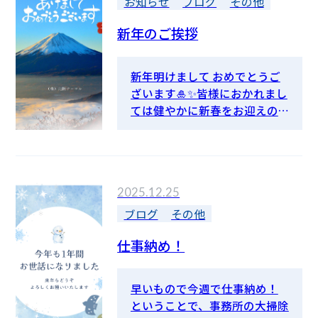
金」を利用して購入した除雪
お知らせ
ブログ
その他
ップ。混ぜればゴミ、分けれ
機が大活躍！！ おかげで除雪
ば世界の子どもたちを救える
新年のご挨拶
に掛ける時間が減り、本来の業
かもしれない。北陸サーマル
務に当たることができました⛄
は…
✨
新年明けまして おめでとうご
ざいます🎍✨皆様におかれまし
ては健やかに新春をお迎えの
こととお慶び申し上げます。ま
た旧年中は格別のご高配を賜
り誠にありがとうございまし
た。本年も変わらぬご愛顧の
2025.12.25
ほど宜しくお願い申し上げま
す。
ブログ
その他
仕事納め！
早いもので今週で仕事納め！
ということで、事務所の大掃除