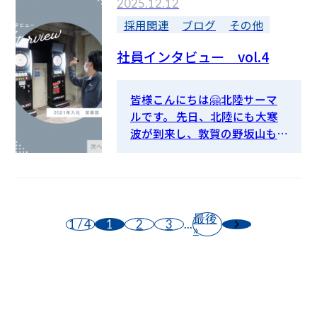
2025.12.12
採用関連
ブログ
その他
社員インタビュー vol.4
皆様こんにちは🤗北陸サーマ
ルです。 先日、北陸にも大寒
波が到来し、敦賀の野坂山も
薄っすらと雪化粧しました⛄
さて、若手社員の紹介も今日で
４回目✨今回は営業部のIさん
にお話を聞きました🎤それで
はどうぞ～ Q．普段どんな仕事
最後
1 / 4
1
2
3
...
»
をしているの？ 営業部とし
て、仕事獲得に向けた元請けさ
んとのやり取り、一緒に仕事を
してくださる協力会社さんと
のやり取りがメイン業務です。