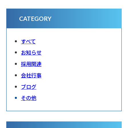
さらに、それに付随した見積
書の作成・提出、仕事に必要
な安全書類の作成なども行っ
CATEGORY
ています。 Q．入社したきっか
けは？ 仕事を探していた頃、
サーマルビルへ趣味のダーツ
すべて
を練習しに行った際、社長か
ら声をかけられたのがきっか
お知らせ
け。以前から興味のあった”営
業職で”というお話をいただい
採用関連
たので入社を決…
会社行事
ブログ
その他